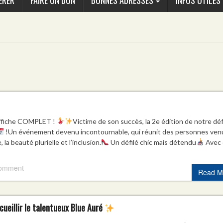
ÉRER
FAIRE UN DON
BONNES ADRESSES
INFOS UTILES
affiche COMPLET !
Victime de son succès, la 2e édition de notre déf
!Un événement devenu incontournable, qui réunit des personnes ven
 la beauté plurielle et l’inclusion.
Un défilé chic mais détendu
Avec 
comment
Read M
ueillir le talentueux Blue Auré