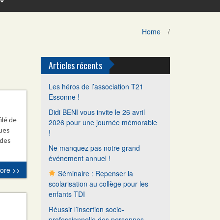
Home
/
Articles récents
Les héros de l’association T21
Essonne !
Didi BENI vous invite le 26 avril
ilé de
2026 pour une journée mémorable
ues
!
des
Ne manquez pas notre grand
événement annuel !
ore >>
Séminaire : Repenser la
scolarisation au collège pour les
enfants TDI
Réussir l’insertion socio-
professionnelle des personnes