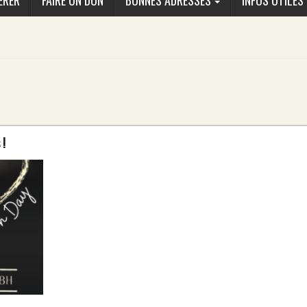
ÉRER
FAIRE UN DON
BONNES ADRESSES
INFOS UTILES
 !